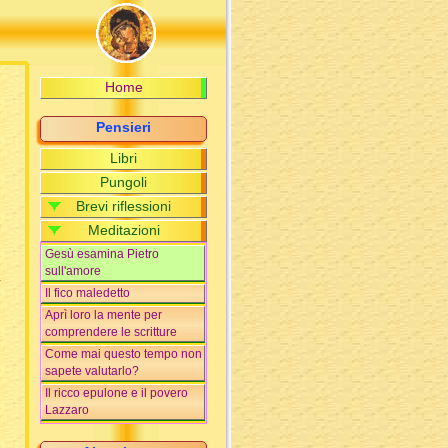
Parabole della torre e della
guerra dei re - terza versione
V Mistero gaudioso - Gesù
ritrovato nel tempio
Home
La parabola degli operai
nella vigna
Pensieri
Quando Dio resiste alla
preghiera ...
Libri
Gli invitati al banchetto di
Pungoli
nozze - 1
Brevi riflessioni
l
Gli invitati al banchetto di
Meditazioni
nozze - 2
a
Gesù esamina Pietro
n
sull'amore
Il fico maledetto
e
Aprì loro la mente per
i
comprendere le scritture
Come mai questo tempo non
sapete valutarlo?
Il ricco epulone e il povero
Lazzaro
Le riche épulon et le pauvre