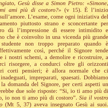
giato, Gesù disse a Simon Pietro: «Simone
 mi ami più di costoro?»
(v 15). È l’inizi
 sull’amore. L’esame, come ogni iniziativa de
amento piuttosto strano e sconcertante pe
tro dà l’impressione di essere intimidito 
o che è coinvolto in una vicenda più grand
studente non troppo preparato quando 
ffettivamente così, perché il Signore tend
 i nostri schemi, a demolire e ricostruire, 
ci risorgere, a condurci oltre gli orizzont
stri corti pensieri; è allora normale che c
 inadeguati, impreparati, spaesati. Dobbiam
 la domanda del Signore, per certi aspetti u
rebbe due sole risposte: “Si, io ti amo più d
, io non ti amo più di costoro”.
Sia il vostr
 no
(Mt 5, 37) aveva insegnato Gesù ai suoi