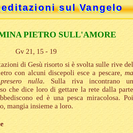
editazioni sul Vangelo
editazioni sul Vangelo
editazioni sul Vangelo
editazioni sul Vangelo
MINA PIETRO SULL'AMORE
Gv 21, 15 - 19
zioni di Gesù risorto si è svolta sulle rive de
ietro con alcuni discepoli esce a pescare,
m
presero nulla
. Sulla riva incontrano u
o che dice loro di gettare la rete dalla part
 obbediscono ed è una pesca miracolosa. Po
to, mangia insieme a loro.
me