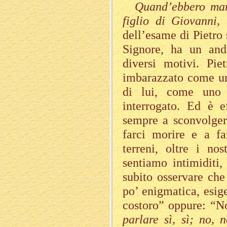
Quand’ebbero man
figlio di Giovanni,
dell’esame di Pietro
Signore, ha un and
diversi motivi. Pie
imbarazzato come un
di lui, come uno 
interrogato. Ed è e
sempre a sconvolgere
farci morire e a far
terreni, oltre i no
sentiamo intimiditi,
subito osservare che
po’ enigmatica, esige
costoro” oppure: “No
parlare sì, sì; no,