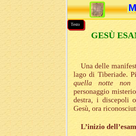
M
M
M
M
Testo
GESÙ ESA
Una delle manifesta
lago di Tiberiade. P
quella notte non 
personaggio misterios
destra, i discepoli
Gesù, ora riconosciu
L’inizio dell’esa